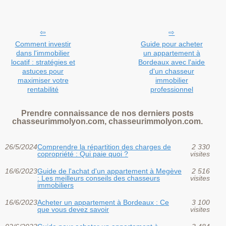
Comment investir
Guide pour acheter
dans l'immobilier
un appartement à
locatif : stratégies et
Bordeaux avec l'aide
astuces pour
d'un chasseur
maximiser votre
immobilier
rentabilité
professionnel
Prendre connaissance de nos derniers posts
chasseurimmolyon.com, chasseurimmolyon.com.
26/5/2024
Comprendre la répartition des charges de
2 330
copropriété : Qui paie quoi ?
visites
16/6/2023
Guide de l'achat d'un appartement à Megève
2 516
: Les meilleurs conseils des chasseurs
visites
immobiliers
16/6/2023
Acheter un appartement à Bordeaux : Ce
3 100
que vous devez savoir
visites